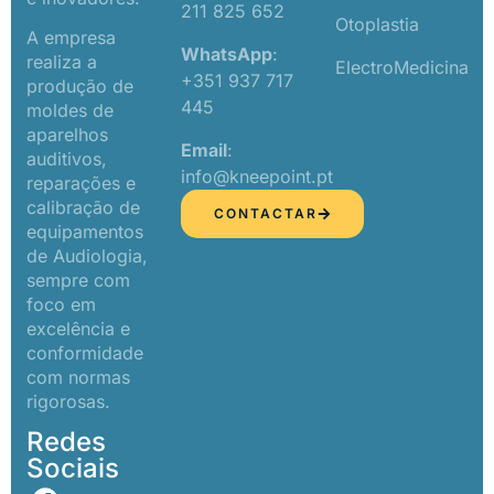
211 825 652
Otoplastia
A empresa
WhatsApp
:
realiza a
ElectroMedicina
+351 937 717
produção de
445
moldes de
aparelhos
Email
:
auditivos,
info@kneepoint.pt
reparações e
calibração de
CONTACTAR
equipamentos
de Audiologia,
sempre com
foco em
excelência e
conformidade
com normas
rigorosas.
Redes
Sociais