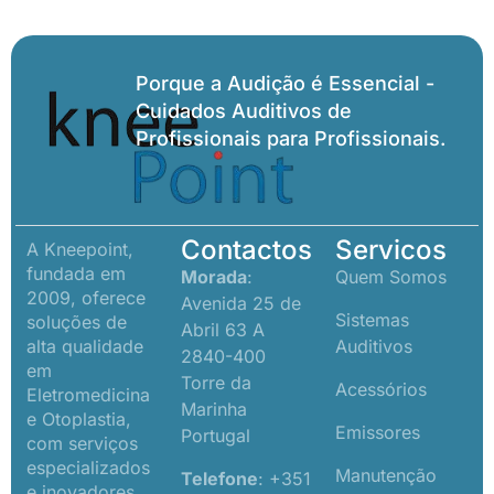
Porque a Audição é Essencial -
Cuidados Auditivos de
Profissionais para Profissionais.
Contactos
Servicos
A Kneepoint,
fundada em
Morada
:
Quem Somos
2009, oferece
Avenida 25 de
Sistemas
soluções de
Abril 63 A
alta qualidade
Auditivos
2840-400
em
Torre da
Acessórios
Eletromedicina
Marinha
e Otoplastia,
Emissores
Portugal
com serviços
especializados
Manutenção
Telefone
: +351
e inovadores.